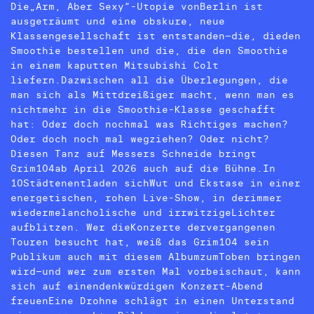
Die„Arm, Aber Sexy“-Utopie vonBerlin ist
ausgeträumt und eine obskure, neue
Klassengesellschaft ist entstanden–die, dieden
Smoothie bestellen und die, die den Smoothie
in einem kaputten Mitsubishi Colt
liefern.Dazwischen all die Überlegungen, die
man sich als Mittdreißiger macht, wenn man es
nichtmehr in die Smoothie-Klasse geschafft
hat: Oder doch nochmal was Richtiges machen?
Oder doch noch mal wegziehen? Oder nicht?
Diesen Tanz auf Messers Schneide bringt
Grim104ab April 2026 auch auf die Bühne.In
10Städtenentladen sichWut und Ekstase in einer
energetischen, rohen Live-Show, in derimmer
wiedermelancholische und irrwitzigeLichter
aufblitzen. Wer dieKonzerte dervergangenen
Touren besucht hat, weiß das Grim104 sein
Publikum auch mit diesem AlbumzumToben bringen
wird–und wer zum ersten Mal vorbeischaut, kann
sich auf einendenkwürdigen Konzert-Abend
freuenEine Drohne schlägt in einen Unterstand