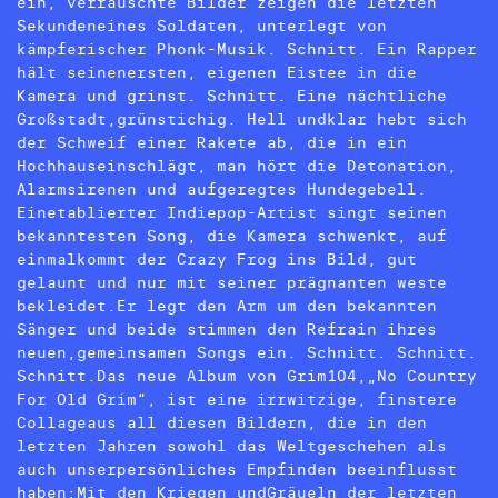
ein, verrauschte Bilder zeigen die letzten
Sekundeneines Soldaten, unterlegt von
kämpferischer Phonk-Musik. Schnitt. Ein Rapper
hält seinenersten, eigenen Eistee in die
Kamera und grinst. Schnitt. Eine nächtliche
Großstadt,grünstichig. Hell undklar hebt sich
der Schweif einer Rakete ab, die in ein
Hochhauseinschlägt, man hört die Detonation,
Alarmsirenen und aufgeregtes Hundegebell.
Einetablierter Indiepop-Artist singt seinen
bekanntesten Song, die Kamera schwenkt, auf
einmalkommt der Crazy Frog ins Bild, gut
gelaunt und nur mit seiner prägnanten weste
bekleidet.Er legt den Arm um den bekannten
Sänger und beide stimmen den Refrain ihres
neuen,gemeinsamen Songs ein. Schnitt. Schnitt.
Schnitt.Das neue Album von Grim104,„No Country
For Old Grim“, ist eine irrwitzige, finstere
Collageaus all diesen Bildern, die in den
letzten Jahren sowohl das Weltgeschehen als
auch unserpersönliches Empfinden beeinflusst
haben:Mit den Kriegen undGräueln der letzten