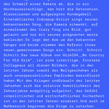
der Schweif einer Rakete ab, die in ein
Hochhauseinschlägt, man hört die Detonation,
Alarmsirenen und aufgeregtes Hundegebell.
Einetablierter Indiepop-Artist singt seinen
bekanntesten Song, die Kamera schwenkt, auf
einmalkommt der Crazy Frog ins Bild, gut
gelaunt und nur mit seiner prägnanten weste
bekleidet.Er legt den Arm um den bekannten
Sänger und beide stimmen den Refrain ihres
neuen,gemeinsamen Songs ein. Schnitt. Schnitt.
Schnitt.Das neue Album von Grim104,„No Country
For Old Grim“, ist eine irrwitzige, finstere
Collageaus all diesen Bildern, die in den
letzten Jahren sowohl das Weltgeschehen als
auch unserpersönliches Empfinden beeinflusst
haben:Mit den Kriegen undGräueln der letzten
Jahrehat sich die relative Gemütlichkeit der
Zehnerjahre endgültig aufgelöst, das Gefühl
vonpolitischer und wirtschaftlicher Sicherheit
ist in den letzten Jahren erodiert.Und auch im
Nahbereich beginnen die Dinge zu rutschen: