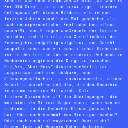
Schnitt.Das neue Album von Grim104,„No Country
For Old Grim“, ist eine irrwitzige, finstere
Collageaus all diesen Bildern, die in den
letzten Jahren sowohl das Weltgeschehen als
auch unserpersönliches Empfinden beeinflusst
haben:Mit den Kriegen undGräueln der letzten
Jahrehat sich die relative Gemütlichkeit der
Zehnerjahre endgültig aufgelöst, das Gefühl
vonpolitischer und wirtschaftlicher Sicherheit
ist in den letzten Jahren erodiert.Und auch im
Nahbereich beginnen die Dinge zu rutschen:
Die„Arm, Aber Sexy“-Utopie vonBerlin ist
ausgeträumt und eine obskure, neue
Klassengesellschaft ist entstanden–die, dieden
Smoothie bestellen und die, die den Smoothie
in einem kaputten Mitsubishi Colt
liefern.Dazwischen all die Überlegungen, die
man sich als Mittdreißiger macht, wenn man es
nichtmehr in die Smoothie-Klasse geschafft
hat: Oder doch nochmal was Richtiges machen?
Oder doch noch mal wegziehen? Oder nicht?
Diesen Tanz auf Messers Schneide bringt