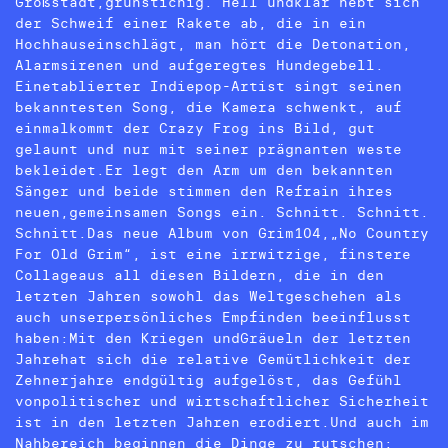
Großstadt,grünstichig. Hell undklar hebt sich
der Schweif einer Rakete ab, die in ein
Hochhauseinschlägt, man hört die Detonation,
Alarmsirenen und aufgeregtes Hundegebell.
Einetablierter Indiepop-Artist singt seinen
bekanntesten Song, die Kamera schwenkt, auf
einmalkommt der Crazy Frog ins Bild, gut
gelaunt und nur mit seiner prägnanten weste
bekleidet.Er legt den Arm um den bekannten
Sänger und beide stimmen den Refrain ihres
neuen,gemeinsamen Songs ein. Schnitt. Schnitt.
Schnitt.Das neue Album von Grim104,„No Country
For Old Grim“, ist eine irrwitzige, finstere
Collageaus all diesen Bildern, die in den
letzten Jahren sowohl das Weltgeschehen als
auch unserpersönliches Empfinden beeinflusst
haben:Mit den Kriegen undGräueln der letzten
Jahrehat sich die relative Gemütlichkeit der
Zehnerjahre endgültig aufgelöst, das Gefühl
vonpolitischer und wirtschaftlicher Sicherheit
ist in den letzten Jahren erodiert.Und auch im
Nahbereich beginnen die Dinge zu rutschen: