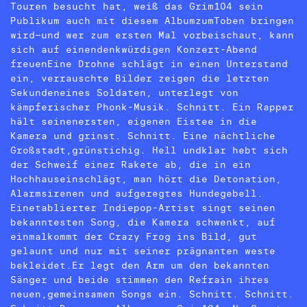
Touren besucht hat, weiß das Grim104 sein
Publikum auch mit diesem AlbumzumToben bringen
wird–und wer zum ersten Mal vorbeischaut, kann
sich auf einendenkwürdigen Konzert-Abend
freuenEine Drohne schlägt in einen Unterstand
ein, verrauschte Bilder zeigen die letzten
Sekundeneines Soldaten, unterlegt von
kämpferischer Phonk-Musik. Schnitt. Ein Rapper
hält seinenersten, eigenen Eistee in die
Kamera und grinst. Schnitt. Eine nächtliche
Großstadt,grünstichig. Hell undklar hebt sich
der Schweif einer Rakete ab, die in ein
Hochhauseinschlägt, man hört die Detonation,
Alarmsirenen und aufgeregtes Hundegebell.
Einetablierter Indiepop-Artist singt seinen
bekanntesten Song, die Kamera schwenkt, auf
einmalkommt der Crazy Frog ins Bild, gut
gelaunt und nur mit seiner prägnanten weste
bekleidet.Er legt den Arm um den bekannten
Sänger und beide stimmen den Refrain ihres
neuen,gemeinsamen Songs ein. Schnitt. Schnitt.