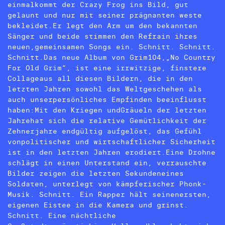
einmalkommt der Crazy Frog ins Bild, gut
gelaunt und nur mit seiner prägnanten weste
bekleidet.Er legt den Arm um den bekannten
Sänger und beide stimmen den Refrain ihres
neuen,gemeinsamen Songs ein. Schnitt. Schnitt.
Schnitt.Das neue Album von Grim104,„No Country
For Old Grim“, ist eine irrwitzige, finstere
Collageaus all diesen Bildern, die in den
letzten Jahren sowohl das Weltgeschehen als
auch unserpersönliches Empfinden beeinflusst
haben:Mit den Kriegen undGräueln der letzten
Jahrehat sich die relative Gemütlichkeit der
Zehnerjahre endgültig aufgelöst, das Gefühl
vonpolitischer und wirtschaftlicher Sicherheit
ist in den letzten Jahren erodiert.Eine Drohne
schlägt in einen Unterstand ein, verrauschte
Bilder zeigen die letzten Sekundeneines
Soldaten, unterlegt von kämpferischer Phonk-
Musik. Schnitt. Ein Rapper hält seinenersten,
eigenen Eistee in die Kamera und grinst.
Schnitt. Eine nächtliche