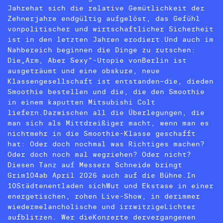
Jahrehat sich die relative Gemütlichkeit der
Zehnerjahre endgültig aufgelöst, das Gefühl
vonpolitischer und wirtschaftlicher Sicherheit
ist in den letzten Jahren erodiert.Und auch im
Nahbereich beginnen die Dinge zu rutschen:
Die„Arm, Aber Sexy“-Utopie vonBerlin ist
ausgeträumt und eine obskure, neue
Klassengesellschaft ist entstanden–die, dieden
Smoothie bestellen und die, die den Smoothie
in einem kaputten Mitsubishi Colt
liefern.Dazwischen all die Überlegungen, die
man sich als Mittdreißiger macht, wenn man es
nichtmehr in die Smoothie-Klasse geschafft
hat: Oder doch nochmal was Richtiges machen?
Oder doch noch mal wegziehen? Oder nicht?
Diesen Tanz auf Messers Schneide bringt
Grim104ab April 2026 auch auf die Bühne.In
10Städtenentladen sichWut und Ekstase in einer
energetischen, rohen Live-Show, in derimmer
wiedermelancholische und irrwitzigeLichter
aufblitzen. Wer dieKonzerte dervergangenen