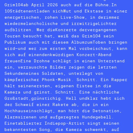
Grim104ab April 2026 auch auf die Bühne.In
10Städtenentladen sichWut und Ekstase in einer
energetischen, rohen Live-Show, in derimmer
wiedermelancholische und irrwitzigeLichter
aufblitzen. Wer dieKonzerte dervergangenen
Touren besucht hat, weiß das Grim104 sein
Publikum auch mit diesem AlbumzumToben bringen
wird–und wer zum ersten Mal vorbeischaut, kann
sich auf einendenkwürdigen Konzert-Abend
freuenEine Drohne schlägt in einen Unterstand
ein, verrauschte Bilder zeigen die letzten
Sekundeneines Soldaten, unterlegt von
kämpferischer Phonk-Musik. Schnitt. Ein Rapper
hält seinenersten, eigenen Eistee in die
Kamera und grinst. Schnitt. Eine nächtliche
Großstadt,grünstichig. Hell undklar hebt sich
der Schweif einer Rakete ab, die in ein
Hochhauseinschlägt, man hört die Detonation,
Alarmsirenen und aufgeregtes Hundegebell.
Einetablierter Indiepop-Artist singt seinen
bekanntesten Song, die Kamera schwenkt, auf