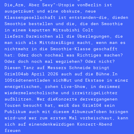
Die„Arm, Aber Sexy“-Utopie vonBerlin ist
ausgeträumt und eine obskure, neue
Klassengesellschaft ist entstanden–die, dieden
Smoothie bestellen und die, die den Smoothie
in einem kaputten Mitsubishi Colt
liefern.Dazwischen all die Überlegungen, die
man sich als Mittdreißiger macht, wenn man es
nichtmehr in die Smoothie-Klasse geschafft
hat: Oder doch nochmal was Richtiges machen?
Oder doch noch mal wegziehen? Oder nicht?
Diesen Tanz auf Messers Schneide bringt
Grim104ab April 2026 auch auf die Bühne.In
10Städtenentladen sichWut und Ekstase in einer
energetischen, rohen Live-Show, in derimmer
wiedermelancholische und irrwitzigeLichter
aufblitzen. Wer dieKonzerte dervergangenen
Touren besucht hat, weiß das Grim104 sein
Publikum auch mit diesem AlbumzumToben bringen
wird–und wer zum ersten Mal vorbeischaut, kann
sich auf einendenkwürdigen Konzert-Abend
freuen